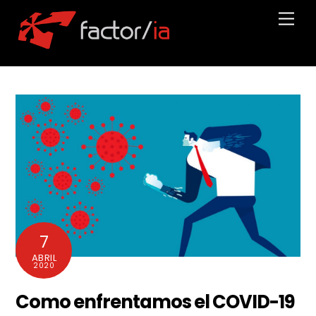
Skip
Men
to
content
7
ABRIL
2020
Como enfrentamos el COVID-19